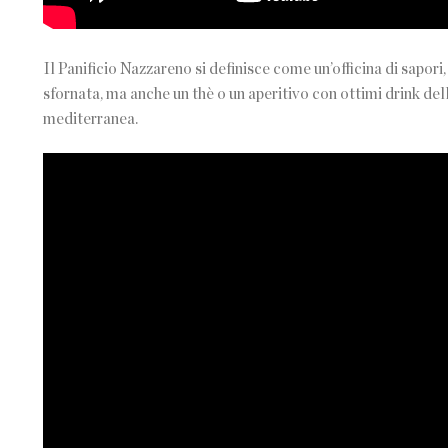
Il Panificio Nazzareno si definisce come un’officina di sapor
sfornata, ma anche un thè o un aperitivo con ottimi drink dell
mediterranea.