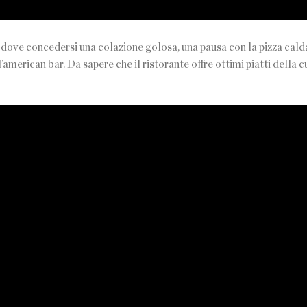
i, dove concedersi una colazione golosa, una pausa con la pizza cal
’american bar. Da sapere che il ristorante offre ottimi piatti della c