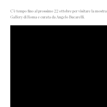
C’è tempo fino al prossimo 22 ottobre per visitare la mostra 
Gallery di Roma e curata da Angelo Bucarelli.