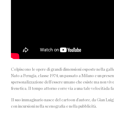
Colpiscono le opere di grandi dimensioni esposte nella galle
Nato a Perugia, classe 1974, un passato a Milano e un presente
spersonalizzazione dell’essere umano che esiste ma non vive
frenetica. Il tempo attorno corre via a una tale velocitàda fa
Il suo immaginario nasce del cartoon d’autore, da Gian Luigi
con incursioni nella scenografia e nella pubblicità.