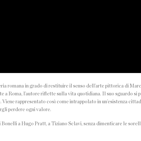
ria romana in grado di restituire il senso dell’arte pittorica di Ma
 a Roma, l’autore riflette sulla vita quotidiana. Il suo sguardo si 
. Viene rappresentato così come intrappolato in un’esistenza citta
rgli perdere ogni valore.
 Bonelli a Hugo Pratt, a Tiziano Sclavi, senza dimenticare le sorell