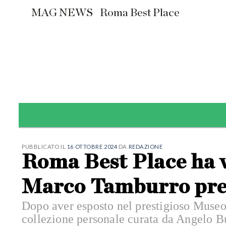
Skip
MAG NEWS
Roma Best Place
to
content
PUBBLICATO IL
16 OTTOBRE 2024
DA
REDAZIONE
Roma Best Place ha vi
Marco Tamburro pres
Dopo aver esposto nel prestigioso Muse
collezione personale curata da Angelo Bu