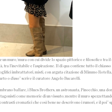
e un muro/mura con cui divide lo spazio pittorico e filosofico tra il
 tra l’inevitabile e l’aspirazione. Il di qua contiene tutto il chiasso
oglifici imbrattatori, misti, con arguta citazione di Mimmo Rotella,
arto o d’uso” scrive il curatore Angelo Bucarelli.
embrano ballare, i Blues Brothers, un astronauta, Pinocchio, una do
otagonisti come memorie di un vissuto; mentre il muro spezzettand
ontrasti cromatici che così bene ne descrivono i rumori, e il poi” s