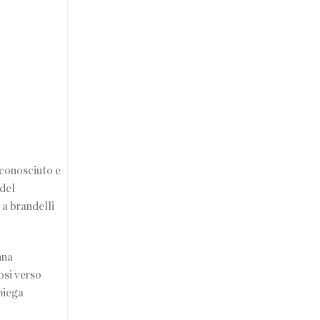
 conosciuto e
 del
 a brandelli
nna
osi verso
piega