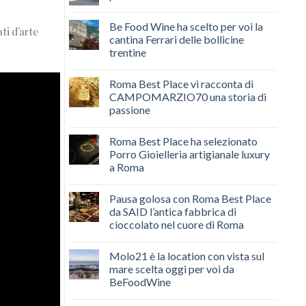
Be Food Wine ha scelto per voi la
ti d’arte
cantina Ferrari delle bollicine
trentine
Roma Best Place vi racconta di
CAMPOMARZIO70 una storia di
passione
Roma Best Place ha selezionato
Porro Gioielleria artigianale luxury
a Roma
Pausa golosa con Roma Best Place
da SAID l’antica fabbrica di
cioccolato nel cuore di Roma
Molo21 è la location con vista sul
mare scelta oggi per voi da
BeFoodWine