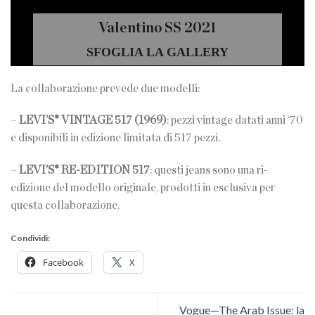
Valentino SS 2021
SFOGLIA LA GALLERY
La collaborazione prevede due modelli:
–
LEVI’S® VINTAGE 517 (1969)
: pezzi vintage datati anni ‘70
e disponibili in edizione limitata di 517 pezzi.
–
LEVI’S® RE-EDITION 517
: questi jeans sono una ri-
edizione del modello originale, prodotti in esclusiva per
questa collaborazione.
Condividi:
Facebook
X
Vogue—The Arab Issue: la