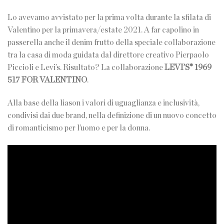
Lo avevamo avvistato per la prima volta durante la sfilata di
Valentino per la primavera/estate 2021. A far capolino in
passerella anche il denim frutto della speciale collaborazione
tra la casa di moda guidata dal direttore creativo Pierpaolo
Piccioli e Levi’s. Risultato? La collaborazione
LEVI’S® 1969
517 FOR VALENTINO
.
Alla base della liason i valori di uguaglianza e inclusività,
condivisi dai due brand, nella definizione di un nuovo concetto
di romanticismo per l’uomo e per la donna.