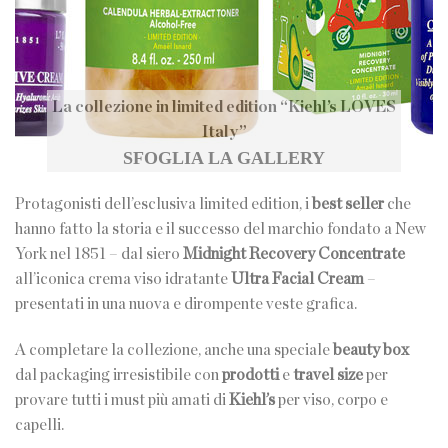
La collezione in limited edition “Kiehl’s LOVES
Italy”
SFOGLIA LA GALLERY
Protagonisti dell’esclusiva limited edition, i
best seller
che
hanno fatto la storia e il successo del marchio fondato a New
York nel 1851 – dal
siero
Midnight Recovery Concentrate
all’iconica crema viso idratante
Ultra Facial Cream
–
presentati in una nuova e dirompente veste grafica.
A completare la collezione, anche una speciale
beauty box
dal packaging irresistibile con
prodotti
e
travel size
per
provare tutti i must più amati di
Kiehl’s
per viso, corpo e
capelli.