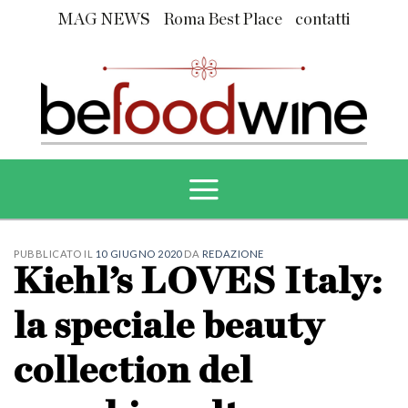
Skip
MAG NEWS
Roma Best Place
contatti
to
content
PUBBLICATO IL
10 GIUGNO 2020
DA
REDAZIONE
Kiehl’s LOVES Italy:
la speciale beauty
collection del