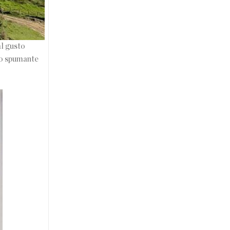
al gusto
cco spumante