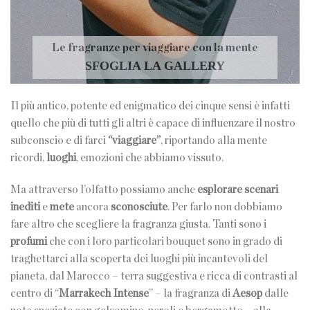
Le fragranze per viaggiare con la mente
SFOGLIA LA GALLERY
Il più antico, potente ed enigmatico dei cinque sensi è infatti
quello che più di tutti gli altri è capace di influenzare il nostro
subconscio e di farci
“viaggiare”
, riportando alla mente
ricordi,
luoghi
, emozioni che abbiamo vissuto.
Ma attraverso l’olfatto possiamo anche
esplorare scenari
inediti
e
mete
ancora
sconosciute
. Per farlo non dobbiamo
fare altro che scegliere la fragranza giusta. Tanti sono i
profumi
che con i loro particolari bouquet sono in grado di
traghettarci alla scoperta dei luoghi più incantevoli del
pianeta, dal Marocco – terra suggestiva e ricca di contrasti al
centro di “
Marrakech Intense
” – la fragranza di
Aesop
dalle