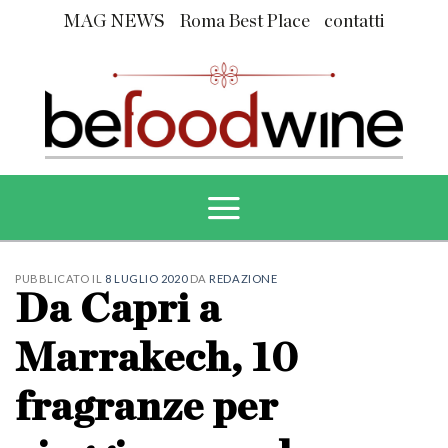
Skip
MAG NEWS
Roma Best Place
contatti
to
content
PUBBLICATO IL
8 LUGLIO 2020
DA
REDAZIONE
Da Capri a
Marrakech, 10
fragranze per