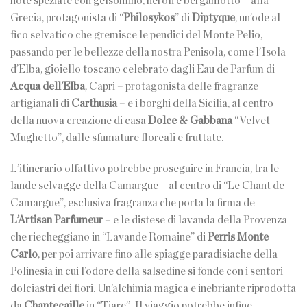
note speziate con gelsomino, neroli e bergamotto – alla
Grecia, protagonista di “
Philosykos
” di
Diptyque
, un’ode al
fico selvatico che gremisce le pendici del Monte Pelio,
passando per le bellezze della nostra Penisola, come l’Isola
d’Elba, gioiello toscano celebrato dagli Eau de Parfum di
Acqua dell’Elba
, Capri – protagonista delle fragranze
artigianali di
Carthusia
– e i borghi della Sicilia, al centro
della nuova creazione di casa
Dolce & Gabbana
“Velvet
Mughetto”, dalle sfumature floreali e fruttate.
L’itinerario olfattivo potrebbe proseguire in Francia, tra le
lande selvagge della Camargue – al centro di “Le Chant de
Camargue”, esclusiva fragranza che porta la firma de
L’Artisan Parfumeur
– e le distese di lavanda della Provenza
che riecheggiano in “Lavande Romaine” di
Perris Monte
Carlo
, per poi arrivare fino alle spiagge paradisiache della
Polinesia in cui l’odore della salsedine si fonde con i sentori
dolciastri dei fiori. Un’alchimia magica e inebriante riprodotta
da
Chantecaille
in “Tiare”. Il viaggio potrebbe infine