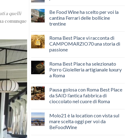
Be Food Wine ha scelto per voi la
ti a quelli
cantina Ferrari delle bollicine
a ma comunque
trentine
Roma Best Place vi racconta di
CAMPOMARZIO70 una storia di
passione
Roma Best Place ha selezionato
Porro Gioielleria artigianale luxury
a Roma
Pausa golosa con Roma Best Place
da SAID l’antica fabbrica di
cioccolato nel cuore di Roma
Molo21 è la location con vista sul
mare scelta oggi per voi da
BeFoodWine