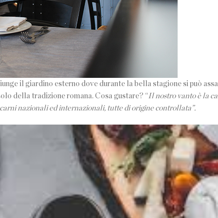
iunge il giardino esterno dove durante la bella stagione si può ass
 solo della tradizione romana. Cosa gustare? “
Il nostro vanto è la c
carni nazionali ed internazionali, tutte di origine controllata”.