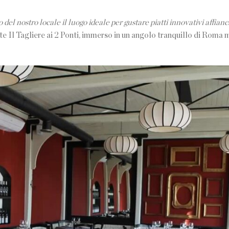
del nostro locale il luogo ideale per gustare piatti innovativi affianca
ante Il Tagliere ai 2 Ponti, immerso in un angolo tranquillo di Rom