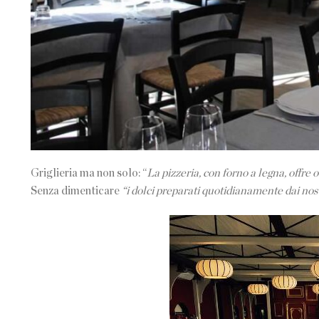
Griglieria ma non solo: “
La pizzeria, con forno a legna, offre 
Senza dimenticare
“i dolci preparati quotidianamente dai nostr