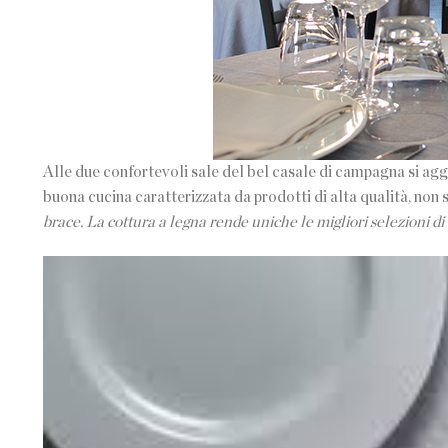
Alle due confortevoli sale del bel casale di campagna si agg
buona cucina caratterizzata da prodotti di alta qualità, non
brace. La cottura a legna rende uniche le migliori selezioni di 