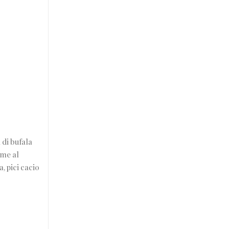
 di bufala
eme al
, pici cacio