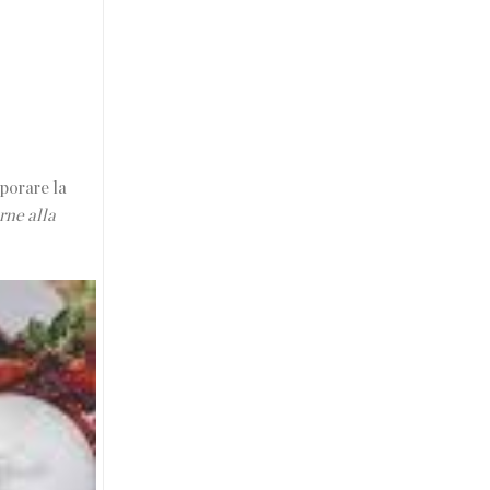
aporare la
arne alla