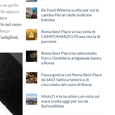
o su quello
Be Food Wine ha scelto per voi la
ella signora
cantina Ferrari delle bollicine
ore e
trentine
Orto nel cuore
Roma Best Place vi racconta di
oluogo
CAMPOMARZIO70 una storia di
astiglioni,
passione
Roma Best Place ha selezionato
Porro Gioielleria artigianale luxury
a Roma
Pausa golosa con Roma Best Place
da SAID l’antica fabbrica di
cioccolato nel cuore di Roma
Molo21 è la location con vista sul
mare scelta oggi per voi da
BeFoodWine