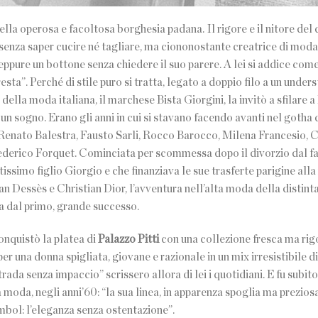
a operosa e facoltosa borghesia padana. Il rigore e il nitore del 
senza saper cucire né tagliare, ma ciononostante creatrice di moda
eppure un bottone senza chiedere il suo parere. A lei si addice com
 resta”. Perché di stile puro si tratta, legato a doppio filo a un unde
lla moda italiana, il marchese Bista Giorgini, la invitò a sfilare a
un sogno. Erano gli anni in cui si stavano facendo avanti nel gotha d
Renato Balestra, Fausto Sarli, Rocco Barocco, Milena Francesio, 
Federico Forquet. Cominciata per scommessa dopo il divorzio dal f
issimo figlio Giorgio e che finanziava le sue trasferte parigine alla
an Dessès e Christian Dior, l’avventura nell’alta moda della distin
ta dal primo, grande successo.
onquistò la platea di
Palazzo Pitti
con una collezione fresca ma rig
 una donna spigliata, giovane e razionale in un mix irresistibile di
rada senza impaccio” scrissero allora di lei i quotidiani. E fu subit
oda, negli anni’60: “la sua linea, in apparenza spoglia ma preziosa
ymbol: l’eleganza senza ostentazione”.