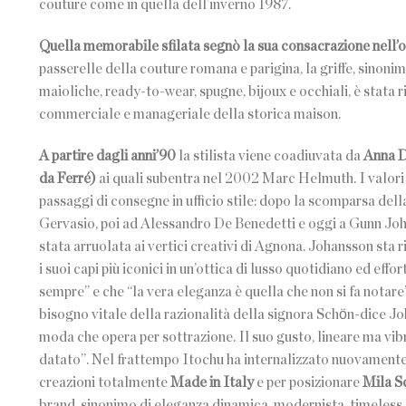
couture come in quella dell’inverno 1987.
Quella memorabile sfilata segnò la sua consacrazione nell’o
passerelle della couture romana e parigina, la griffe, sinoni
maioliche, ready-to-wear, spugne, bijoux e occhiali, è stata
commerciale e manageriale della storica maison.
A partire dagli anni’90
la stilista viene coadiuvata da
Anna Do
da Ferré)
ai quali subentra nel 2002 Marc Helmuth. I valori e
passaggi di consegne in ufficio stile: dopo la scomparsa dell
Gervasio, poi ad Alessandro De Benedetti e oggi a Gunn Joha
stata arruolata ai vertici creativi di Agnona. Johansson sta 
i suoi capi più iconici in un’ottica di lusso quotidiano ed eff
sempre” e che “la vera eleganza è quella che non si fa notare
bisogno vitale della razionalità della signora Schӧn-dice J
moda che opera per sottrazione. Il suo gusto, lineare ma vib
datato”. Nel frattempo Itochu ha internalizzato nuovamente la
creazioni totalmente
Made in Italy
e per posizionare
Mila S
brand, sinonimo di eleganza dinamica, modernista, timeless e 