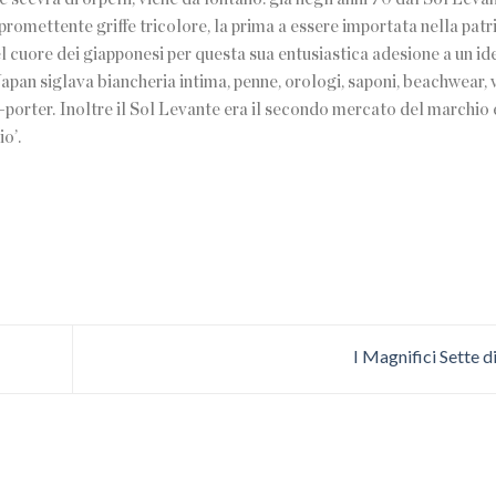
 promettente griffe tricolore, la prima a essere importata nella patr
l cuore dei giapponesi per questa sua entusiastica adesione a un id
apan siglava biancheria intima, penne, orologi, saponi, beachwear, v
à-porter. Inoltre il Sol Levante era il secondo mercato del marchio 
io’.
I Magnifici Sette d