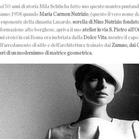
suoi 50 anni di storia Mila Schӧn ha fatto suo questo mantra puntand
l’anno 1958 quando
Maria Carmen Nutrizio
, (questo il vero nome d
una esponente della dinastia Luxardo,
sorella di Nino Nutrizio fondat
 formazione alto borghese, apriva il suo
atelier in via S. Pietro all’
ni eroici in cui Roma era inebriata dalla
Dolce Vita
, mentre il cap
’arredamento di stile e dell’architettura trainato dai
Zanuso, dai C
alfieri di un modernismo di matrice geometrica.