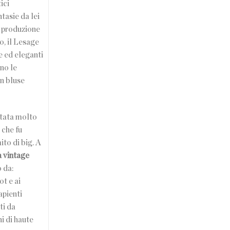
ici
tasie da lei
a produzione
o, il Lesage
e ed eleganti
ono le
in bluse
ntata molto
 che fu
to di big. A
a vintage
 da:
ot e ai
apienti
ti da
i di haute