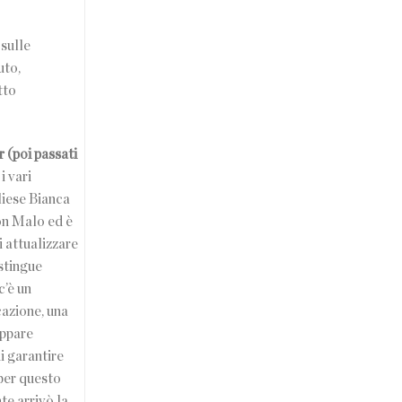
 sulle
uto,
tto
 (poi passati
i vari
liese Bianca
on Malo ed è
i attualizzare
istingue
c’è un
cazione, una
appare
i garantire
per questo
te arrivò la