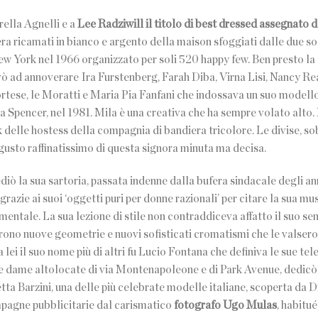
ella Agnelli e a
Lee Radziwill il titolo di best dressed assegnato
era ricamati in bianco e argento della maison sfoggiati dalle due so
 York nel 1966 organizzato per soli 520 happy few. Ben presto la l
ivò ad annoverare Ira Furstenberg, Farah Diba, Virna Lisi, Nancy Re
rtese, le Moratti e Maria Pia Fanfani che indossava un suo modello
a Spencer, nel 1981. Mila è una creativa che ha sempre volato alto.
ook delle hostess della compagnia di bandiera tricolore. Le divise, so
l gusto raffinatissimo di questa signora minuta ma decisa.
diò la sua sartoria, passata indenne dalla bufera sindacale degli an
grazie ai suoi ‘oggetti puri per donne razionali’ per citare la sua m
mentale. La sua lezione di stile non contraddiceva affatto il suo sens
rono nuove geometrie e nuovi sofisticati cromatismi che le valsero
lei il suo nome più di altri fu Lucio Fontana che definiva le sue tele
 dalle dame altolocate di via Montenapoleone e di Park Avenue, dedicò
tta Barzini, una delle più celebrate modelle italiane, scoperta da 
pagne pubblicitarie dal carismatico
fotografo Ugo Mulas
, habitué