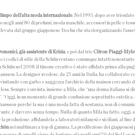
limpo dell’alta moda internazionale
. Nel 1993, dopo aver trionfato
mo negli anni’80 di profumi, moda maschile, accessori in pelle e tess
 rilevata dal gruppo giapponese Itochu che sta riorganizzando l’asse
menici, già assistente di Krizia
, e poi dal trio
Citron-Piaggi-Myler
 i codici di stile della Schӧn restano comunque intatti nonostante 
a Schӧn nel 2008, il timone creativo è stato affidato prima alla pug
nsson. La designer svedese, da 25 anni in Italia, ha collaborato c
rivisitando con garbo e saggezza l’archivio della maison cercando d
ortless. Sempre convinta, insieme a Mila, che “una donna italiana si d
”. “Oggi, in un momento di grande confusione soprattutto estetica, 
ohansson-perché la sua è una moda fatta di sostanza, non di comuni
rante, è davvero senza tempo. Nulla di quanto Mila ha fatto, oggi, 
 produzione, affidandola a laboratori milanesi e siciliani, al fine d
chön
nei multimarca top di gamma. La predilezione dei giapponesi 
scevra di orpelli, viene da lontano: già negli anni’70 dal Sol Levan