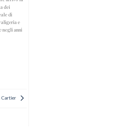
ia dei
eale di
aligeria e
e negli anni
i Cartier