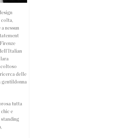
design
 colta,
e a nessun
rstatement
 Firenze
ell’Italian
Clara
acoltoso
 ricerca delle
ta gentildonna
orosa tutta
 chic e
o standing
,