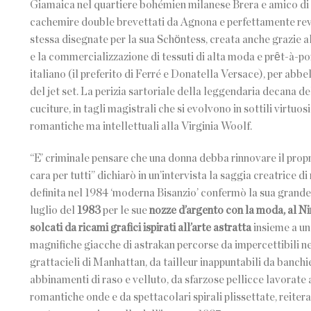
Giamaica nel quartiere bohémien milanese Brera e amico di Bu
cachemire double brevettati da Agnona e perfettamente revers
stessa disegnate per la sua Schӧntess, creata anche grazie a
e la commercializzazione di tessuti di alta moda e prȇt-à-port
italiano (il preferito di Ferré e Donatella Versace), per abb
del jet set. La perizia sartoriale della leggendaria decana de
cuciture, in tagli magistrali che si evolvono in sottili virtuosi
romantiche ma intellettuali alla Virginia Woolf.
“E’ criminale pensare che una donna debba rinnovare il propr
cara per tutti” dichiarò in un’intervista la saggia creatrice
definita nel 1984 ‘moderna Bisanzio’ confermò la sua grande
luglio del
1983
per le sue
nozze d’argento con la moda, al Ni
solcati da ricami grafici ispirati all’arte astratta
insieme a u
magnifiche giacche di astrakan percorse da impercettibili nerva
grattacieli di Manhattan, da tailleur inappuntabili da banchie
abbinamenti di raso e velluto, da sfarzose pellicce lavorate a
romantiche onde e da spettacolari spirali plissettate, reitera