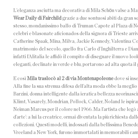
L’eleganza asciutta ma decorativa di Mila Schӧn valse a Mar
Wear Daily di Fairchild
grazie a due sontuosi abiti da gran s
stesso, mondanissimo ballo di Truman Capote al Plaza di New
celebri e blasonate aficionados della signora di Trieste arr
Catherine Spaak, Mina, Milva, Jackie Kennedy, Valentina Co
matrimonio del secolo, quello fra Carlo d’Inghilterra e Dian
infatti l’Alitalia le affidò il compito di disegnare il nuovo l
eleganti, declinate in verde e blu, portarono ad alta quota i
E così
Mila traslocò al 2 di via Montenapoleone
dove si inse
Alla fine la sua strenua difesa dell’alta moda ebbe la meglio 
Barzini, donna intelligente dalla ieratica bellezza neorinasci
Klimt, Vasarely, Mondrian, Pollock, Calder, Noland le ispira
Neiman Marcus per il colore nel 1966. Ma l’artista che legò a 
d’arte’: a lui la creatrice, ormai diventata la più richiesta
collezioni. Questi modelli, indossati dalla bellissima Benede
Vreeland a New York, furono immortalati in memorabili cam