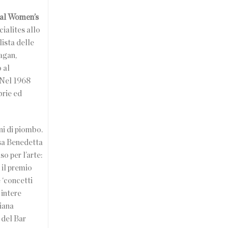
 dal Women’s
cialites allo
ista delle
agan,
 al
 Nel 1968
brie ed
ni di piombo.
usa Benedetta
o per l’arte:
 il premio
 ‘concetti
 intere
Diana
 del Bar