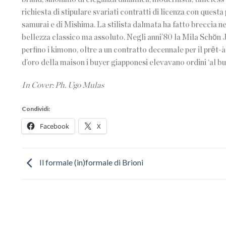
richiesta di stipulare svariati contratti di licenza con questa
samurai e di Mishima. La stilista dalmata ha fatto breccia ne
bellezza classico ma assoluto. Negli anni’80 la Mila Schӧn J
perfino i kimono, oltre a un contratto decennale per il prȇt-
d’oro della maison i buyer giapponesi elevavano ordini ‘al bu
In Cover: Ph. Ugo Mulas
Condividi:
Facebook
X
Il formale (in)formale di Brioni