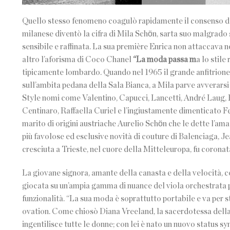
Quello stesso fenomeno coagulò rapidamente il consenso dell
milanese diventò la cifra di Mila Schӧn, sarta suo malgrado 
sensibile e raffinata. La sua première Enrica non attaccava n
altro l’aforisma di Coco Chanel
“La moda passa m
a lo stile
tipicamente lombardo. Quando nel 1965 il grande anfitrione de
sull’ambita pedana della Sala Bianca, a Mila parve avverarsi 
Style nomi come Valentino, Capucci, Lancetti, André Laug, 
Centinaro, Raffaella Curiel e l’ingiustamente dimenticato 
marito di origini austriache Aurelio Schӧn che le dette l’amat
più favolose ed esclusive novità di couture di Balenciaga, Je
cresciuta a Trieste, nel cuore della Mitteleuropa, fu corona
La giovane signora, amante della canasta e della velocità, c
giocata su un’ampia gamma di nuance del viola orchestrata per
funzionalità. “La sua moda è soprattutto portabile e va per st
ovation. Come chiosò Diana Vreeland, la sacerdotessa della m
ingentilisce tutte le donne; con lei è nato un nuovo status s