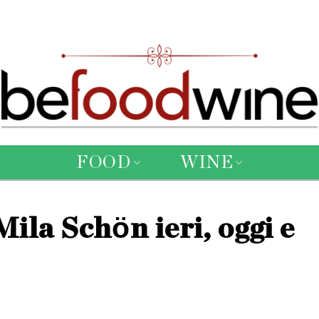
FOOD
WINE
 Mila Schӧn ieri, oggi e