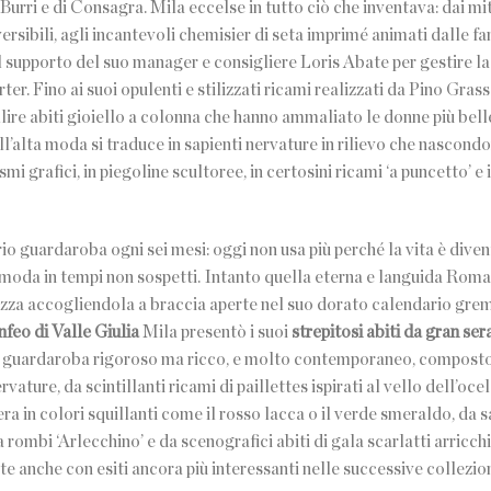
rri e di Consagra. Mila eccelse in tutto ciò che inventava: dai mit
ibili, agli incantevoli chemisier di seta imprimé animati dalle fan
l supporto del suo manager e consigliere Loris Abate per gestire l
er. Fino ai suoi opulenti e stilizzati ricami realizzati da Pino Grass
ellire abiti gioiello a colonna che hanno ammaliato le donne più bell
ll’alta moda si traduce in sapienti nervature in rilievo che nascond
smi grafici, in piegoline scultoree, in certosini ricami ‘a puncetto’ e 
io guardaroba ogni sei mesi: oggi non usa più perché la vita è dive
 di moda in tempi non sospetti. Intanto quella eterna e languida Roma
zza accogliendola a braccia aperte nel suo dorato calendario gremi
nfeo di Valle Giulia
Mila presentò i suoi
strepitosi abiti da gran ser
n guardaroba rigoroso ma ricco, e molto contemporaneo, composto
ture, da scintillanti ricami di paillettes ispirati al vello dell’ocel
ra in colori squillanti come il rosso lacca o il verde smeraldo, da s
 rombi ‘Arlecchino’ e da scenografici abiti di gala scarlatti arricchi
te anche con esiti ancora più interessanti nelle successive collezion