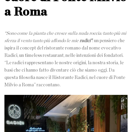
a Roma
“Sono come la pianta che cresce sulla nuda roccia: tanto più mi
sferza il vento tanto più affondo le mie
radici”
: un pensiero che
ispira il concept del ristorante romano dal nome evocativo
Radici, un timeless restaurant, nelle intenzioni dei fondatori.
“Le radici rappresentano le nostre origini, la nostra storia, le
basi che ci hanno fatto diventare ciò che siamo oggi. Da
questa filosofia nasce il Ristorante Radici, nel cuore di Ponte
Milvio a Roma” raccontano.